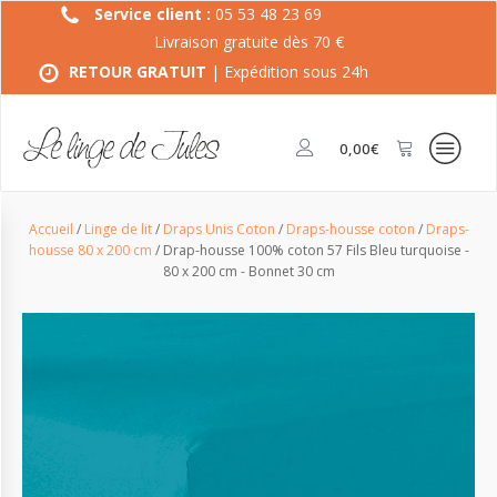
Service client :
05 53 48 23 69
Livraison gratuite dès 70 €
RETOUR GRATUIT
| Expédition sous 24h
0,00
€
Accueil
/
Linge de lit
/
Draps Unis Coton
/
Draps-housse coton
/
Draps-
housse 80 x 200 cm
/ Drap-housse 100% coton 57 Fils Bleu turquoise -
80 x 200 cm - Bonnet 30 cm