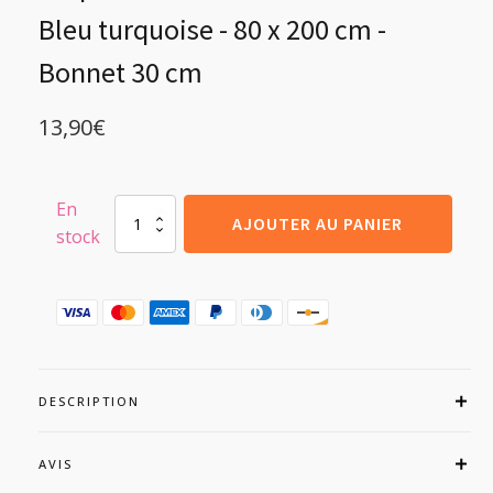
notations
client
Bleu turquoise - 80 x 200 cm -
Bonnet 30 cm
13,90
€
En
quantité
AJOUTER AU PANIER
stock
de
Drap-
housse
100%
coton
57
Fils
Bleu
turquoise
DESCRIPTION
-
80
x
AVIS
200