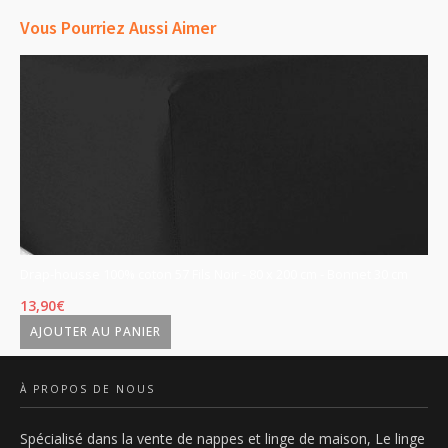
cm
Vous Pourriez Aussi Aimer
-
Bonnet
30
cm
Drap-housse 100% coton 57 Fils Noir - 80 x 200 cm - Bonnet 30 cm
Dr
c
13,90
€
13
AJOUTER AU PANIER
À PROPOS DE NOUS
Spécialisé dans la vente de nappes et linge de maison, Le linge