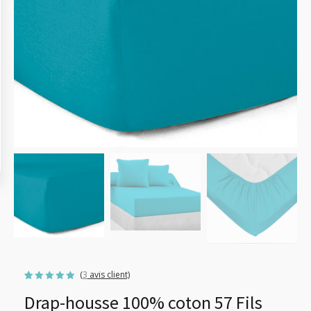
(
3
avis client)
Noté
3
5.00
Drap-housse 100% coton 57 Fils
sur 5
basé sur