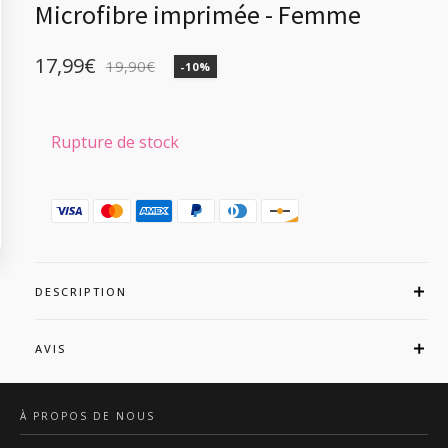
Microfibre imprimée - Femme
17,99
€
19,90
€
-10%
Le
Le
prix
prix
initial
actuel
Rupture de stock
était :
est :
19,90€.
17,99€.
DESCRIPTION
AVIS
À PROPOS DE NOUS