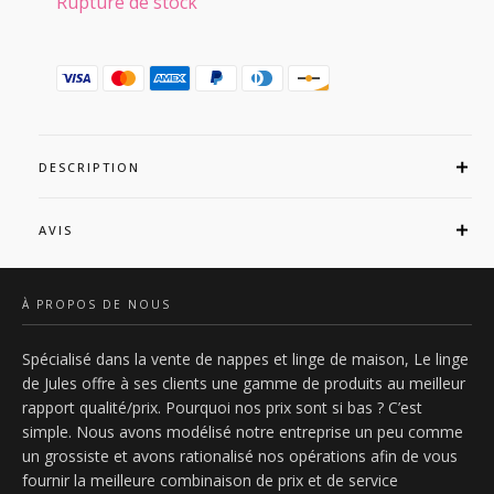
initial
actuel
Rupture de stock
était :
est :
19,90€.
17,99€.
DESCRIPTION
AVIS
À PROPOS DE NOUS
Spécialisé dans la vente de nappes et linge de maison, Le linge
de Jules offre à ses clients une gamme de produits au meilleur
rapport qualité/prix. Pourquoi nos prix sont si bas ? C’est
simple. Nous avons modélisé notre entreprise un peu comme
un grossiste et avons rationalisé nos opérations afin de vous
fournir la meilleure combinaison de prix et de service