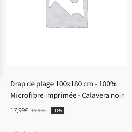
Drap de plage 100x180 cm - 100%
Microfibre imprimée - Calavera noir
17,99
€
19,90
€
-10%
Le
Le
prix
prix