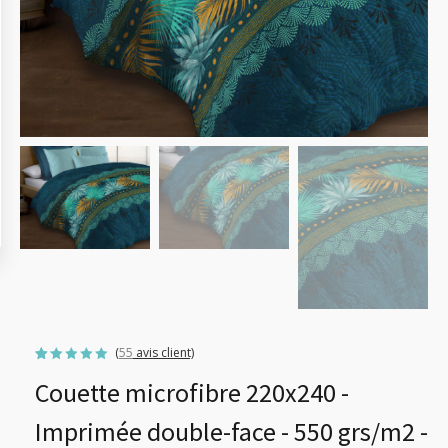
(
55
avis client)
Noté
55
4.89
Couette microfibre 220x240 -
sur 5
basé
sur
notations
Imprimée double-face - 550 grs/m2 -
client