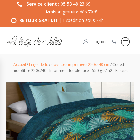
Service client :
05 53 48 23 69
Livraison gratuite dès 70 €
RETOUR GRATUIT
| Expédition sous 24h
0,00
€
Accueil
/
Linge de lit
/
Couettes imprimées 220x240 cm
/ Couette
microfibre 220x240 - Imprimée double-face - 550 grs/m2 - Paraiso