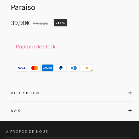
Paraiso
39,90
€
44,90
€
-11%
Le
Le
prix
prix
initial
actuel
Rupture de stock
était :
est :
44,90€.
39,90€.
DESCRIPTION
AVIS
À PROPOS DE NOUS