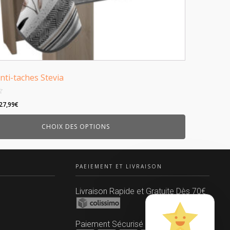
ti-taches Stevia
Plage
27,99
€
de
CHOIX DES OPTIONS
prix :
13,99€
à
27,99€
PAEIEMENT ET LIVRAISON
Livraison Rapide et Gratuite Dès 70€
Paiement Sécurisé