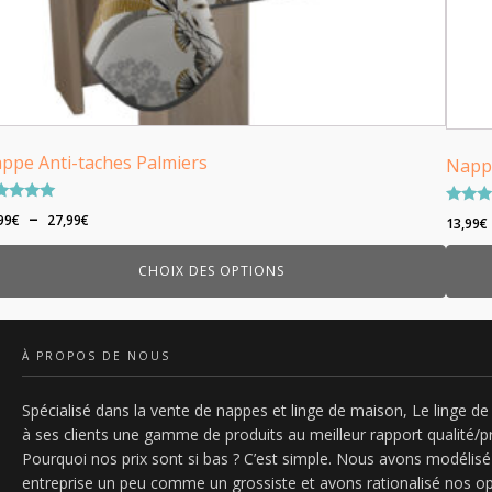
oisies
chois
r
sur
la
ge
page
du
oduit
produ
ppe Anti-taches Palmiers
Nappe
te
Plage
–
Note
99
€
27,99
€
13,99
€
0
4.70
de
r 5
sur 5
prix :
CHOIX DES OPTIONS
13,99€
à
27,99€
À PROPOS DE NOUS
Spécialisé dans la vente de nappes et linge de maison, Le linge de 
à ses clients une gamme de produits au meilleur rapport qualité/pr
Pourquoi nos prix sont si bas ? C’est simple. Nous avons modélisé
entreprise un peu comme un grossiste et avons rationalisé nos o