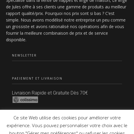
Spécialisé dans la vente de nappes et linge de maison, Le linge
de Jules offre à ses clients une gamme de produits au meilleur
rapport qualité/prix. Pourquoi nos prix sont si bas ? C’est
simple. Nous avons modélisé notre entreprise un peu comme
un grossiste et avons rationalisé nos opérations afin de vous
fournir la meilleure combinaison de prix et de service
disponible.
NEWSLETTER
PAEIEMENT ET LIVRAISON
Livraison Rapide et Gratuite Dès 70€
Paiement Sécurisé
Ce site Web utilise des cookies pour améliorer votre
expérience. Vous pouvez personnaliser votre choix avec le
bouton "Gérer mes préférences" ou refuser les cookies